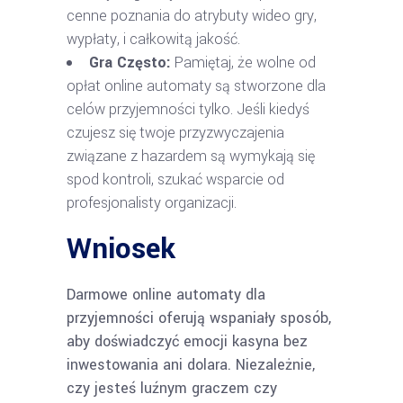
cenne poznania do atrybuty wideo gry,
wypłaty, i całkowitą jakość.
Gra Często:
Pamiętaj, że wolne od
opłat online automaty są stworzone dla
celów przyjemności tylko. Jeśli kiedyś
czujesz się twoje przyzwyczajenia
związane z hazardem są wymykają się
spod kontroli, szukać wsparcie od
profesjonalisty organizacji.
Wniosek
Darmowe online automaty dla
przyjemności oferują wspaniały sposób,
aby doświadczyć emocji kasyna bez
inwestowania ani dolara. Niezależnie,
czy jesteś luźnym graczem czy