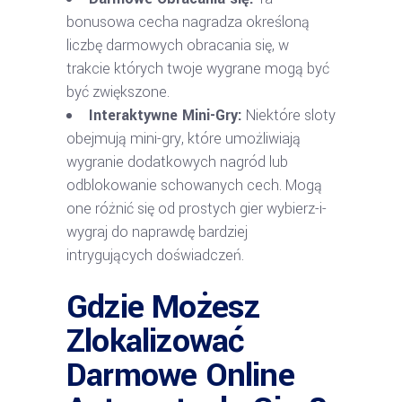
bonusowa cecha nagradza określoną
liczbę darmowych obracania się, w
trakcie których twoje wygrane mogą być
być zwiększone.
Interaktywne Mini-Gry:
Niektóre sloty
obejmują mini-gry, które umożliwiają
wygranie dodatkowych nagród lub
odblokowanie schowanych cech. Mogą
one różnić się od prostych gier wybierz-i-
wygraj do naprawdę bardziej
intrygujących doświadczeń.
Gdzie Możesz
Zlokalizować
Darmowe Online