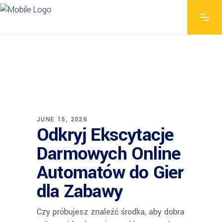
JUNE 15, 2026
Odkryj Ekscytacje
Darmowych Online
Automatów do Gier
dla Zabawy
Czy próbujesz znaleźć środka, aby dobra