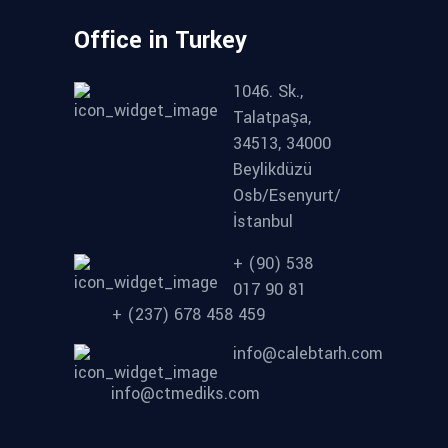
Office in Turkey
1046. Sk.,
Talatpaşa,
34513, 34000
Beylikdüzü
Osb/Esenyurt/
İstanbul
+ (90) 538
017 90 81
+ (237) 678 458 459
info@calebtarh.com
info@ctmediks.com