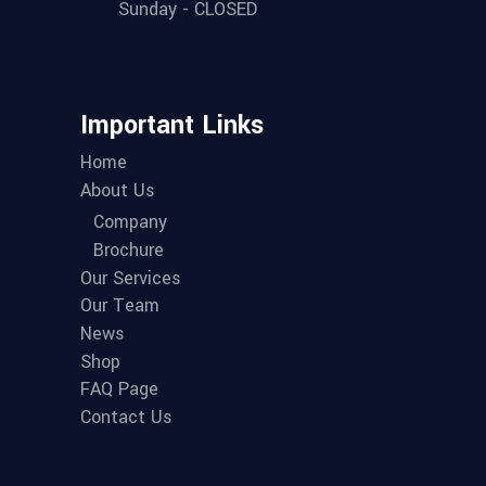
Sunday - CLOSED
Important Links
Home
About Us
Company
Brochure
Our Services
Our Team
News
Shop
FAQ Page
Contact Us