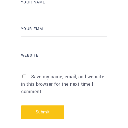
Save my name, email, and website
in this browser for the next time I
comment.
Submit