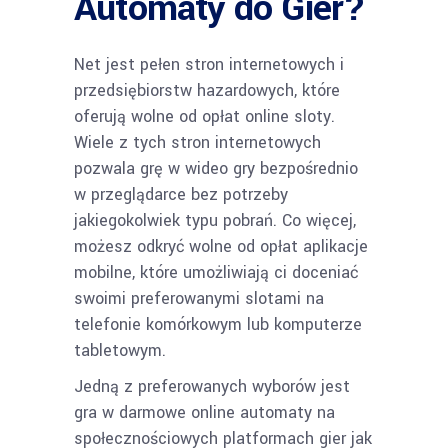
Automaty do Gier?
Net jest pełen stron internetowych i
przedsiębiorstw hazardowych, które
oferują wolne od opłat online sloty.
Wiele z tych stron internetowych
pozwala grę w wideo gry bezpośrednio
w przeglądarce bez potrzeby
jakiegokolwiek typu pobrań. Co więcej,
możesz odkryć wolne od opłat aplikacje
mobilne, które umożliwiają ci doceniać
swoimi preferowanymi slotami na
telefonie komórkowym lub komputerze
tabletowym.
Jedną z preferowanych wyborów jest
gra w darmowe online automaty na
społecznościowych platformach gier jak