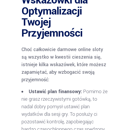
Wskazówki dla
Optymalizacji
Twojej
Przyjemności
Choć całkowicie darmowe online sloty
są wszystko w kwestii cieszenia się,
istnieje kilka wskazówek, które możesz
zapamiętać, aby wzbogacić swoją
przyjemność:
Ustawić plan finansowy:
Pomimo że
nie grasz rzeczywistymi gotówką, to
nadal dobry pomysł ustawić plan
wydatków dla sesji gry. To posłuży ci
pozostawić kontrolę, zapobiegając
bardzo czasochłonnego czas spędzony