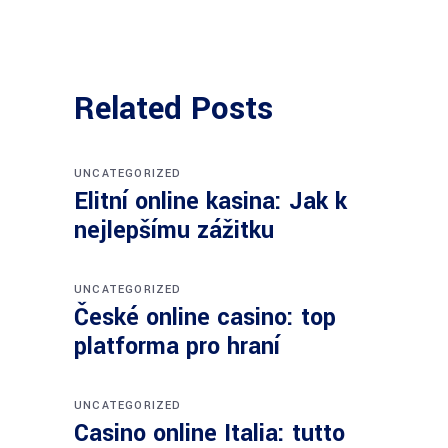
Related Posts
UNCATEGORIZED
Elitní online kasina: Jak k
nejlepšímu zážitku
UNCATEGORIZED
České online casino: top
platforma pro hraní
UNCATEGORIZED
Casino online Italia: tutto