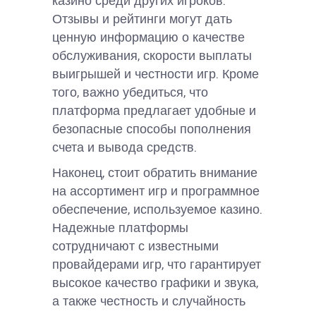
казино среди других игроков.
Отзывы и рейтинги могут дать
ценную информацию о качестве
обслуживания, скорости выплаты
выигрышей и честности игр. Кроме
того, важно убедиться, что
платформа предлагает удобные и
безопасные способы пополнения
счета и вывода средств.
Наконец, стоит обратить внимание
на ассортимент игр и программное
обеспечение, используемое казино.
Надежные платформы
сотрудничают с известными
провайдерами игр, что гарантирует
высокое качество графики и звука,
а также честность и случайность