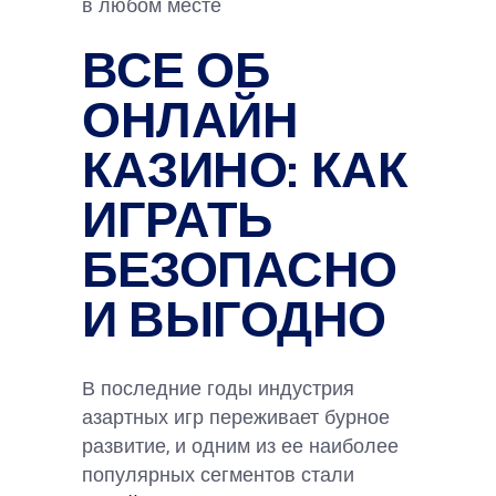
в любом месте
ВСЕ ОБ
ОНЛАЙН
КАЗИНО: КАК
ИГРАТЬ
БЕЗОПАСНО
И ВЫГОДНО
В последние годы индустрия
азартных игр переживает бурное
развитие, и одним из ее наиболее
популярных сегментов стали