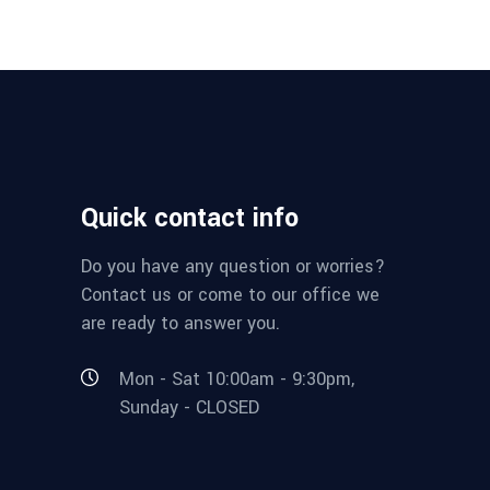
Quick contact info
Do you have any question or worries?
Contact us or come to our office we
are ready to answer you.
Mon - Sat 10:00am - 9:30pm,
Sunday - CLOSED