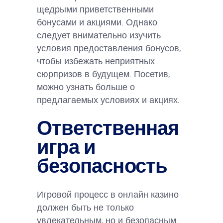
щедрыми приветственными
бонусами и акциями. Однако
следует внимательно изучить
условия предоставления бонусов,
чтобы избежать неприятных
сюрпризов в будущем. Посетив,
можно узнать больше о
предлагаемых условиях и акциях.
Ответственная
игра и
безопасность
Игровой процесс в онлайн казино
должен быть не только
увлекательным, но и безопасным.