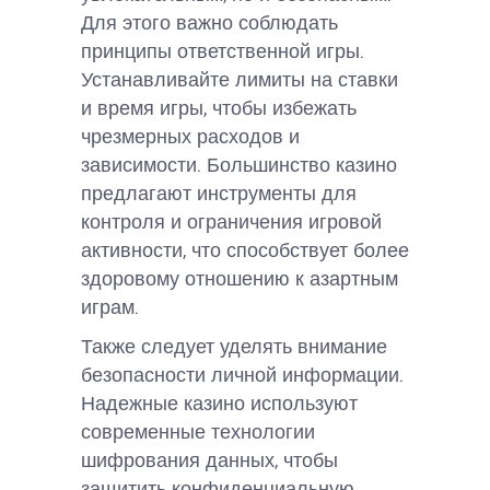
Для этого важно соблюдать
принципы ответственной игры.
Устанавливайте лимиты на ставки
и время игры, чтобы избежать
чрезмерных расходов и
зависимости. Большинство казино
предлагают инструменты для
контроля и ограничения игровой
активности, что способствует более
здоровому отношению к азартным
играм.
Также следует уделять внимание
безопасности личной информации.
Надежные казино используют
современные технологии
шифрования данных, чтобы
защитить конфиденциальную