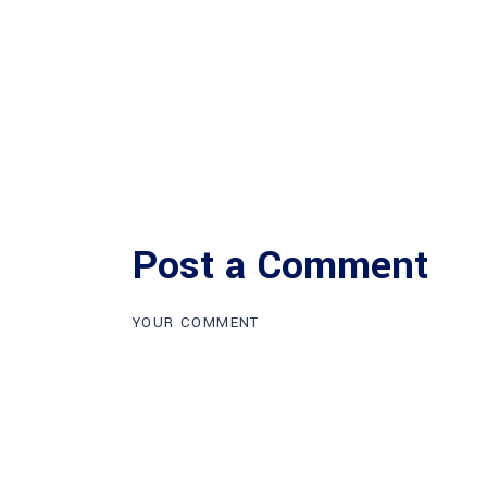
Post a Comment