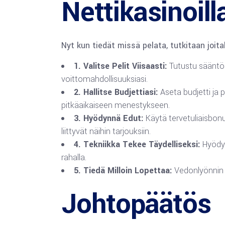
Nettikasinoill
Nyt kun tiedät missä pelata, tutkitaan joita
1. Valitse Pelit Viisaasti:
Tutustu sääntöih
voittomahdollisuuksiasi.
2. Hallitse Budjettiasi:
Aseta budjetti ja p
pitkäaikaiseen menestykseen.
3. Hyödynnä Edut:
Käytä tervetuliaisbonu
liittyvät näihin tarjouksiin.
4. Tekniikka Tekee Täydelliseksi:
Hyödynn
rahalla.
5. Tiedä Milloin Lopettaa:
Vedonlyönnin tu
Johtopäätös