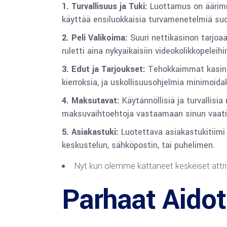
1. Turvallisuus ja Tuki:
Luottamus on äärimmä
käyttää ensiluokkaisia turvamenetelmiä suoja
2. Peli Valikoima:
Suuri nettikasinon tarjoaa
ruletti aina nykyaikaisiin videokolikkopeleihin 
3. Edut ja Tarjoukset:
Tehokkaimmat kasinot 
kierroksia, ja uskollisuusohjelmia minimoid
4. Maksutavat:
Käytännöllisiä ja turvallisi
maksuvaihtoehtoja vastaamaan sinun vaati
5. Asiakastuki:
Luotettava asiakastukitiimi 
keskustelun, sähköpostin, tai puhelimen.
Nyt kun olemme kattaneet keskeiset attrib
Parhaat Aidot