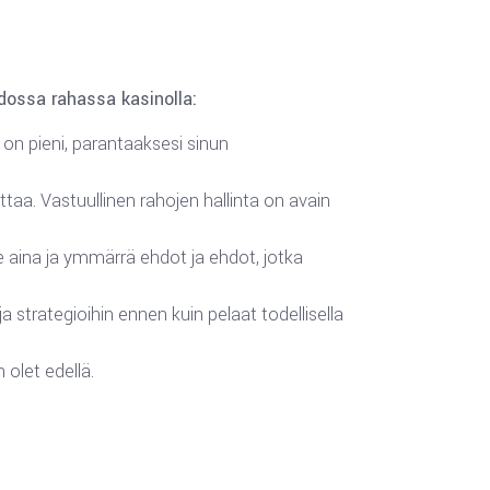
idossa rahassa kasinolla:
u on pieni, parantaaksesi sinun
ettaa. Vastuullinen rahojen hallinta on avain
ue aina ja ymmärrä ehdot ja ehdot, jotka
a strategioihin ennen kuin pelaat todellisella
 olet edellä.