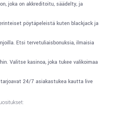
, joka on akkreditoitu, säädelty, ja
erinteiset pöytäpeleistä kuten blackjack ja
illa. Etsi tervetuliaisbonuksia, ilmaisia
hin. Valitse kasinoa, joka tukee valikoimaa
 tarjoavat 24/7 asiakastukea kautta live
uositukset: