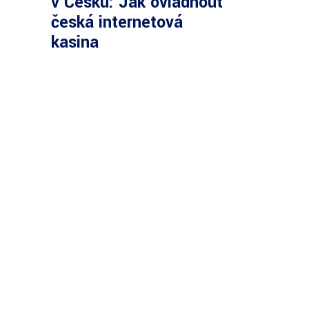
v Česku: Jak ovládnout
česká internetová
kasina