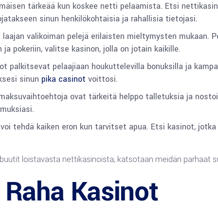
isen tärkeää kun koskee netti pelaamista. Etsi nettikasinon
takseen sinun henkilökohtaisia ja rahallisia tietojasi.
 laajan valikoiman pelejä erilaisten mieltymysten mukaan. P
ja pokeriin, valitse kasinon, jolla on jotain kaikille.
palkitsevat pelaajiaan houkuttelevilla bonuksilla ja kampanjo
aksesi sinun
pika casinot
voittosi.
a maksuvaihtoehtoja ovat tärkeitä helppo talletuksia ja nostoi
muksiasi.
voi tehdä kaiken eron kun tarvitset apua. Etsi kasinot, jotka
uutit loistavasta nettikasinoista, katsotaan meidän parhaat s
 Raha Kasinot