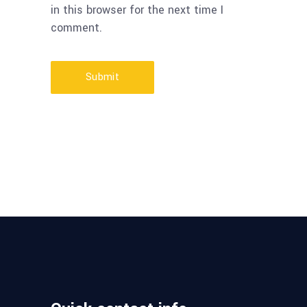
in this browser for the next time I
comment.
Submit