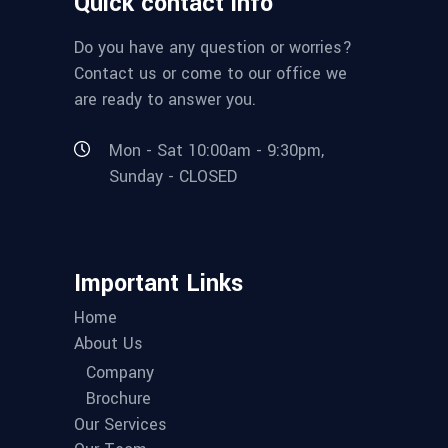
Quick contact info
Do you have any question or worries?
Contact us or come to our office we
are ready to answer you.
Mon - Sat 10:00am - 9:30pm,
Sunday - CLOSED
Important Links
Home
About Us
Company
Brochure
Our Services