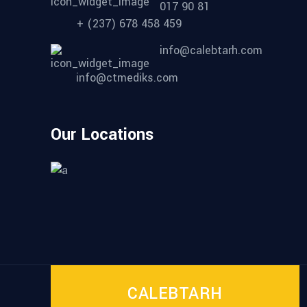
017 90 81
+ (237) 678 458 459
info@calebtarh.com
info@ctmediks.com
Our Locations
CALEBTARH