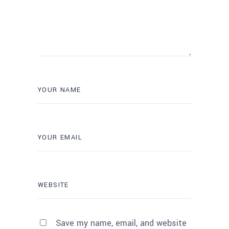
Save my name, email, and website