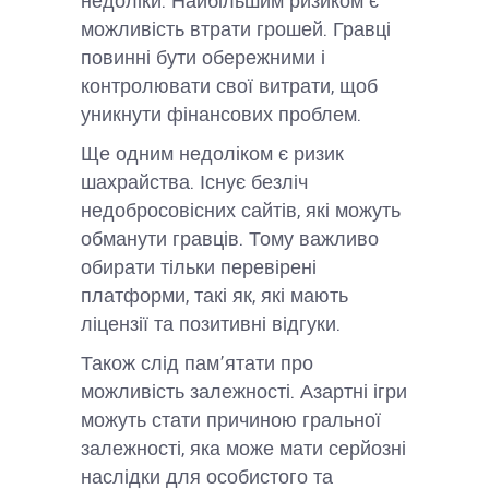
недоліки. Найбільшим ризиком є
можливість втрати грошей. Гравці
повинні бути обережними і
контролювати свої витрати, щоб
уникнути фінансових проблем.
Ще одним недоліком є ризик
шахрайства. Існує безліч
недобросовісних сайтів, які можуть
обманути гравців. Тому важливо
обирати тільки перевірені
платформи, такі як, які мають
ліцензії та позитивні відгуки.
Також слід пам’ятати про
можливість залежності. Азартні ігри
можуть стати причиною гральної
залежності, яка може мати серйозні
наслідки для особистого та