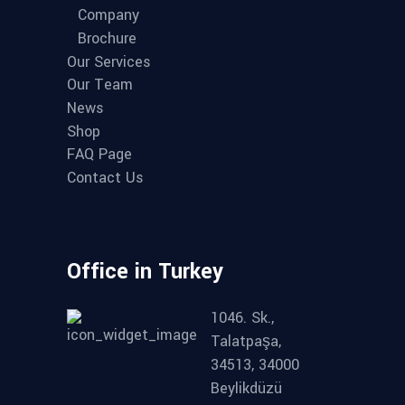
Company
Brochure
Our Services
Our Team
News
Shop
FAQ Page
Contact Us
Office in Turkey
1046. Sk.,
Talatpaşa,
34513, 34000
Beylikdüzü