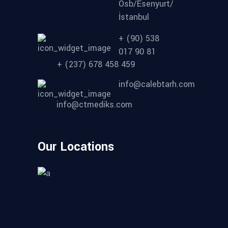
Osb/Esenyurt/
İstanbul
+ (90) 538
017 90 81
+ (237) 678 458 459
info@calebtarh.com
info@ctmediks.com
Our Locations