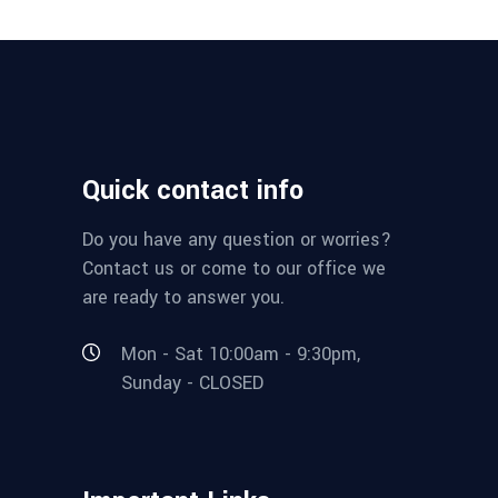
Quick contact info
Do you have any question or worries?
Contact us or come to our office we
are ready to answer you.
Mon - Sat 10:00am - 9:30pm,
Sunday - CLOSED