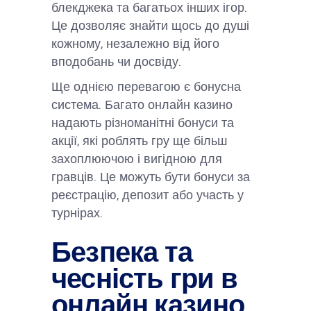
блекджека та багатьох інших ігор.
Це дозволяє знайти щось до душі
кожному, незалежно від його
вподобань чи досвіду.
Ще однією перевагою є бонусна
система. Багато онлайн казино
надають різноманітні бонуси та
акції, які роблять гру ще більш
захоплюючою і вигідною для
гравців. Це можуть бути бонуси за
реєстрацію, депозит або участь у
турнірах.
Безпека та
чесність гри в
онлайн казино