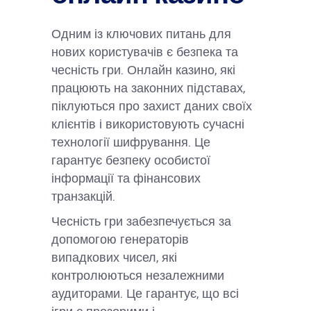
Одним із ключових питань для
нових користувачів є безпека та
чесність гри. Онлайн казино, які
працюють на законних підставах,
піклуються про захист даних своїх
клієнтів і використовують сучасні
технології шифрування. Це
гарантує безпеку особистої
інформації та фінансових
транзакцій.
Чесність гри забезпечується за
допомогою генераторів
випадкових чисел, які
контролюються незалежними
аудиторами. Це гарантує, що всі